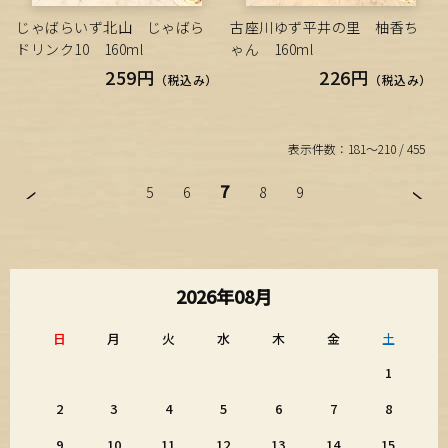
じゃばらいず北山 じゃばら
古座川ゆず平井の里 柚香ち
ドリンク10 160ml
ゃん 160ml
259円
226円
（税込み）
（税込み）
表示件数：181～210 / 455
7
5
6
8
9
2026年08月
日
月
火
水
木
金
土
1
2
3
4
5
6
7
8
9
10
11
12
13
14
15