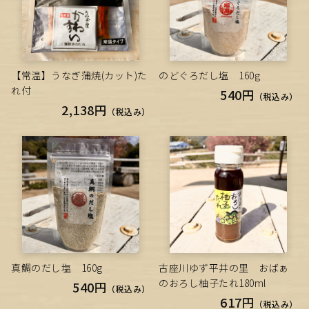
【常温】うなぎ蒲焼(カット)た
のどぐろだし塩 160g
れ付
540円
（税込み）
2,138円
（税込み）
真鯛のだし塩 160g
古座川ゆず平井の里 おばぁ
のおろし柚子たれ180ml
540円
（税込み）
617円
（税込み）