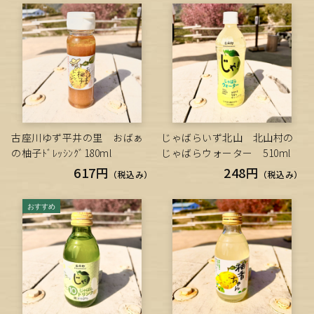
古座川ゆず平井の里 おばぁ
じゃばらいず北山 北山村の
の柚子ﾄﾞﾚｯｼﾝｸﾞ180ml
じゃばらウォーター 510ml
617円
248円
（税込み）
（税込み）