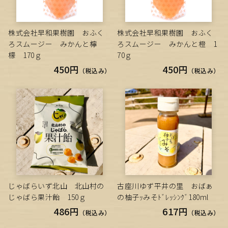
株式会社早和果樹園 おふく
株式会社早和果樹園 おふく
ろスムージー みかんと檸
ろスムージー みかんと橙 1
檬 170ｇ
70ｇ
450円
450円
（税込み）
（税込み）
じゃばらいず北山 北山村の
古座川ゆず平井の里 おばぁ
じゃばら果汁飴 150ｇ
の柚子ｯみそﾄﾞﾚｯｼﾝｸﾞ180ml
486円
617円
（税込み）
（税込み）