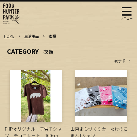
HOME
生活用品
衣類
CATEGORY
衣類
表示順 :
FHPオリジナル 子供Ｔシャ
山東まちづくり会 たけのこ
ツ チョコレート 100cm
まんTシャツ