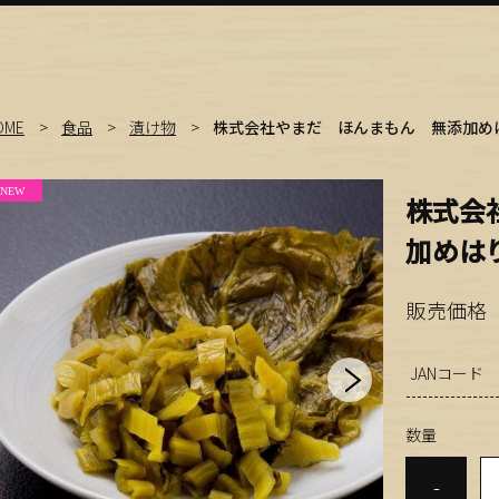
OME
食品
漬け物
株式会社やまだ ほんまもん 無添加め
株式会
加めは
販売価格
JANコード
数量
-