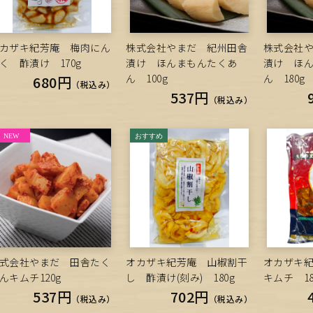
カザキ紀芳庵 梅肉にん
株式会社やまだ 紀州田舎
株式会社
く 酢漬け 170g
漬け ほんまもんたくあ
漬け ほ
ん 100g
ん 180g
680円
（税込み）
537円
（税込み）
式会社やまだ 田舎たく
オカザキ紀芳庵 山椒割干
オカザキ
んキムチ120g
し 酢漬け(刻み) 180g
キムチ 18
537円
702円
（税込み）
（税込み）