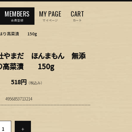
MEMBERS
MY PAGE
CART
会員登録
マイページ
カート
はり高菜漬 150g
社やまだ ほんまもん 無添
り高菜漬 150g
518円
（税込み）
4956853713214
+