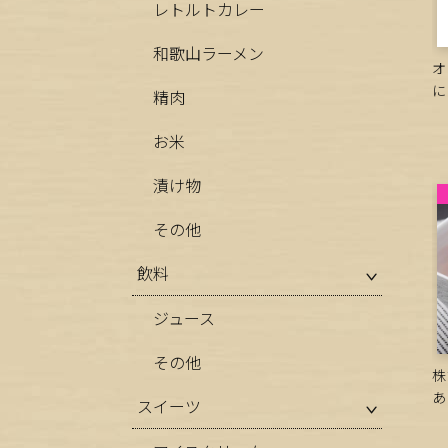
レトルトカレー
和歌山ラーメン
オ
に
精肉
お米
漬け物
その他
飲料
ジュース
その他
株
あ
スイーツ