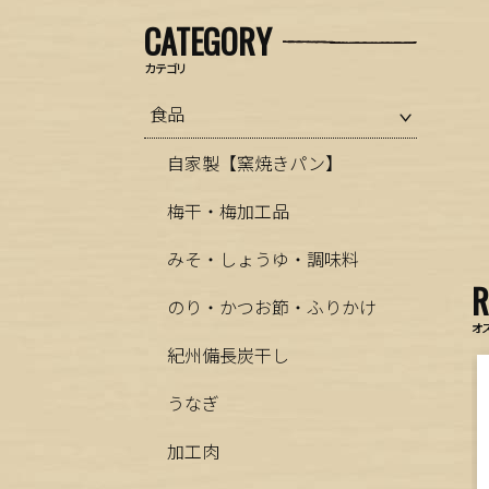
CATEGORY
カテゴリ
食品
自家製【窯焼きパン】
梅干・梅加工品
みそ・しょうゆ・調味料
のり・かつお節・ふりかけ
オ
紀州備長炭干し
うなぎ
加工肉