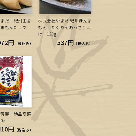
やまだ 紀州田舎
株式会社やまだ 紀州ほんま
んまもんたくあ
もん たくあんあっさり漬
け 120g
972円
537円
（税込み）
（税込み）
紀芳庵 絶品高菜
0g
410円
（税込み）