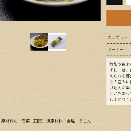
カテゴリー
メーカー
酢飯や白米
ずし」は、
えられる郷
その包みに
け込んだ素
こともあっ
し上がりく
原材料名：高菜（国産）漬原材料：食塩、うこん