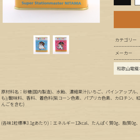
カテゴリー
メーカー
和歌山電鐵
原材料名：砂糖(国内製造)、水飴、濃縮果汁(いちご、パインアップル
も)/酸味料、香料、着色料(紫コーン色素、パプリカ色素、カロチン、
んごを含む)
(各味1粒標準3.1gあたり)：エネルギー12kcal、たんぱく質0g、脂質0g