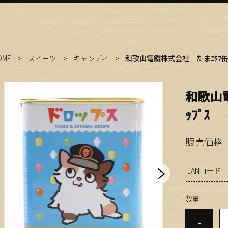
OME
スイーツ
キャンディ
和歌山電鐵株式会社 たまﾆﾀﾏ缶ﾄﾞ
和歌山電
ｯﾌﾟｽ
販売価格
JANコード
数量
-