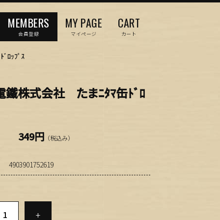
MEMBERS
MY PAGE
CART
会員登録
マイページ
カート
ﾛｯﾌﾟｽ
鐵株式会社 たまﾆﾀﾏ缶ﾄﾞﾛ
349円
（税込み）
4903901752619
+