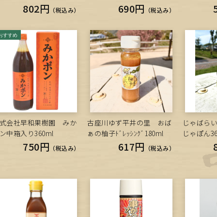
802円
690円
（税込み）
（税込み）
式会社早和果樹園 みか
古座川ゆず平井の里 おば
じゃばら
ン中箱入り360ml
ぁの柚子ﾄﾞﾚｯｼﾝｸﾞ180ml
じゃぽん36
750円
617円
（税込み）
（税込み）