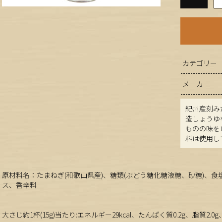
カテゴリー
メーカー
紀州産刻み
造しょうゆ
ものの味を
料は使用し
原材料名：たまねぎ(和歌山県産)、糖類(ぶどう糖化糖液糖、砂糖)、
ス、香辛料
大さじ約1杯(15g)当たり:エネルギー29kcal、たんぱく質0.2g、脂質2.0