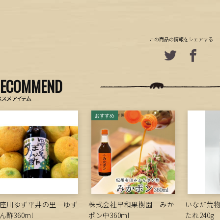
この商品の情報をシェアする
RECOMMEND
ススメアイテム
座川ゆず平井の里 ゆず
株式会社早和果樹園 みか
いなだ荒
ん酢360ml
ポン中360ml
たれ240g