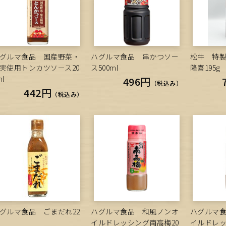
グルマ食品 国産野菜・
ハグルマ食品 串かつソー
松牛 特
実使用トンカツソース20
ス500ml
隆喜195g
ml
496円
（税込み）
442円
（税込み）
グルマ食品 ごまだれ22
ハグルマ食品 和風ノンオ
ハグルマ
g
イルドレッシング南高梅20
イルドレ