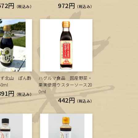
572円
972円
（税込み）
（税込み）
いず北山 ぽん酢
ハグルマ食品 国産野菜・
0ml
果実使用ウスターソース20
0ml
891円
（税込み）
442円
（税込み）