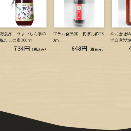
野食品 うまいもん亭の
プラム食品㈱ 梅ぽん酢36
株式会社Mee
風だしの素300ml
0ml
場自家製焼
734円
648円
（税込み）
（税込み）