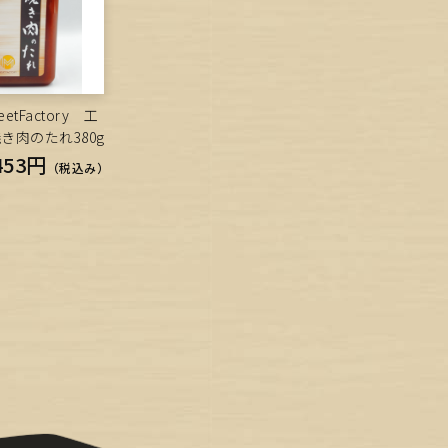
tFactory 工
き肉のたれ380g
453円
（税込み）