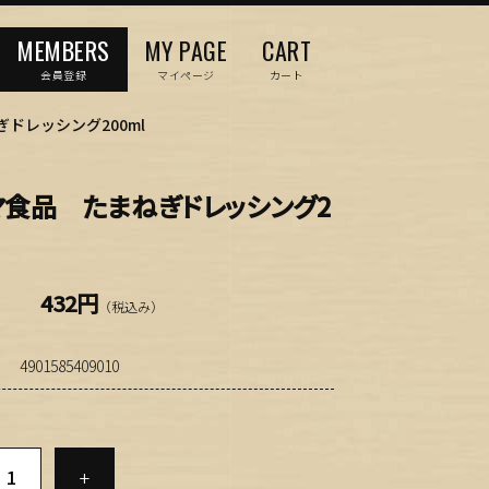
MEMBERS
MY PAGE
CART
会員登録
マイページ
カート
ドレッシング200ml
マ食品 たまねぎドレッシング2
432円
（税込み）
4901585409010
+