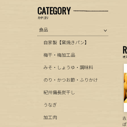
CATEGORY
カテゴリ
食品
自家製【窯焼きパン】
梅干・梅加工品
オ
みそ・しょうゆ・調味料
のり・かつお節・ふりかけ
紀州備長炭干し
うなぎ
加工肉
古
ぽ