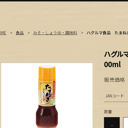
OME
食品
みそ・しょうゆ・調味料
ハグルマ食品 たまねぎ
ハグル
00ml
販売価格
JANコード
数量
-