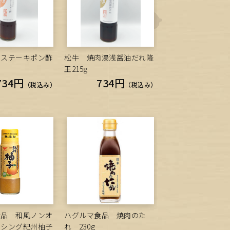
製ステーキポン酢
松牛 焼肉湯浅醤油だれ隆
王215g
734円
734円
（税込み）
（税込み）
食品 和風ノンオ
ハグルマ食品 焼肉のた
ッシング紀州柚子
れ 230g