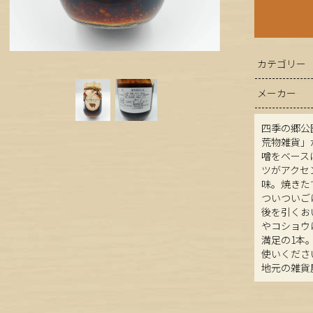
カテゴリー
メーカー
四季の郷公
荒物雑貨」
噌をベース
ツがアクセ
味。焼きた
ついついご
後を引くお
やコショウ
満足の1本
使いくださ
地元の雑貨