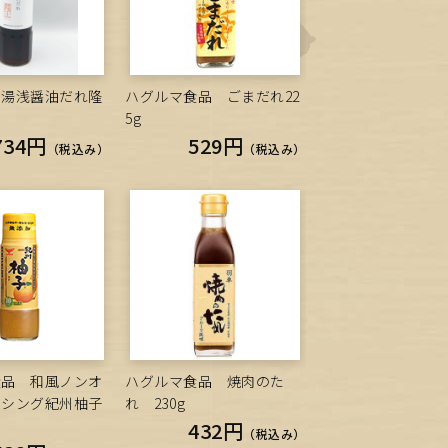
肉湯浅醤油だれ隆
ハグルマ食品 ごまだれ22
5g
734円
529円
（税込み）
（税込み）
食品 和風ノンオ
ハグルマ食品 焼肉のた
ッシング紀州柚子
れ 230g
432円
（税込み）