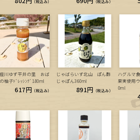
802円
690円
（税込み）
（税込み）
座川ゆず平井の里 おば
じゃばらいず北山 ぽん酢
ハグルマ
の柚子ﾄﾞﾚｯｼﾝｸﾞ180ml
じゃぽん360ml
果実使用ウ
0ml
617円
891円
（税込み）
（税込み）