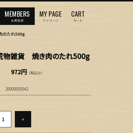
MEMBERS
MY PAGE
CART
会員登録
マイページ
カート
のたれ500g
荒物雑貨 焼き肉のたれ500g
972円
（税込み）
20000055042
+