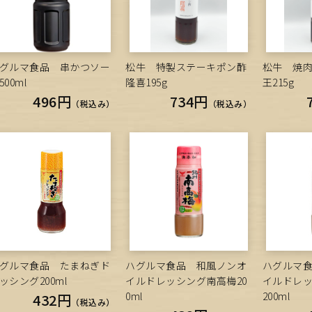
グルマ食品 串かつソー
松牛 特製ステーキポン酢
松牛 焼
500ml
隆喜195g
王215g
496円
734円
（税込み）
（税込み）
グルマ食品 たまねぎド
ハグルマ食品 和風ノンオ
ハグルマ
ッシング200ml
イルドレッシング南高梅20
イルドレ
0ml
200ml
432円
（税込み）