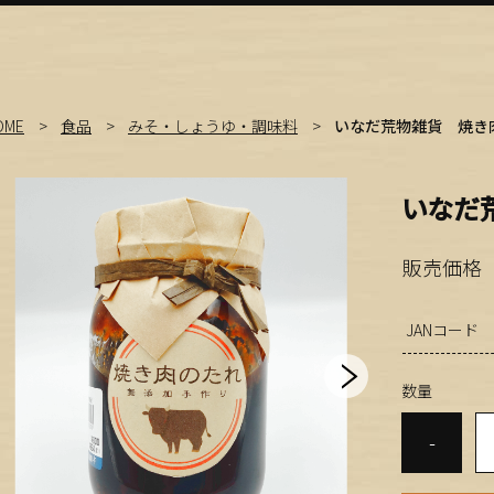
OME
食品
みそ・しょうゆ・調味料
いなだ荒物雑貨 焼き肉
いなだ
販売価格
JANコード
数量
-