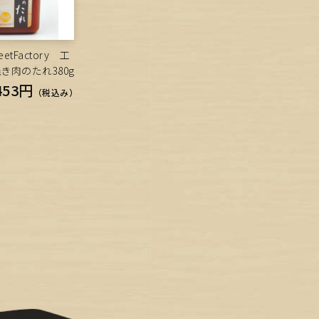
tFactory 工
き肉のたれ380g
453円
（税込み）