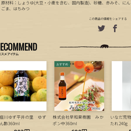
原材料：しょうゆ(大豆・小麦を含む、国内製造)、砂糖、赤みそ、に
ごま、はちみつ
この商品の情報をシェアする
RECOMMEND
ススメアイテム
座川ゆず平井の里 ゆず
株式会社早和果樹園 みか
いなだ荒
ん酢360ml
ポン中360ml
たれ240g