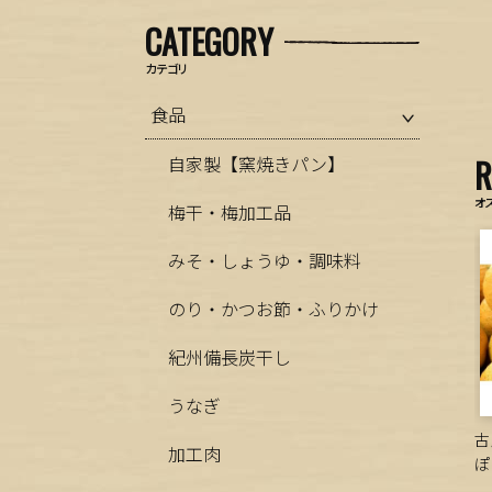
CATEGORY
カテゴリ
食品
自家製【窯焼きパン】
オ
梅干・梅加工品
みそ・しょうゆ・調味料
のり・かつお節・ふりかけ
紀州備長炭干し
うなぎ
古
加工肉
ぽ