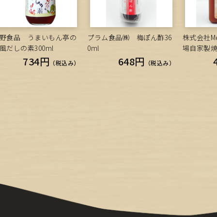
野食品 うまいもん亭の
プラム食品㈱ 梅ぽん酢36
株式会社Mee
風だしの素300ml
0ml
場自家製焼
734円
648円
（税込み）
（税込み）