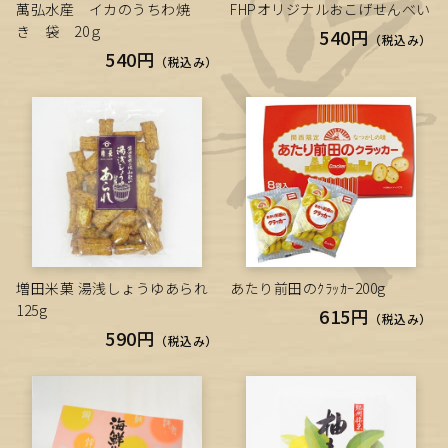
萬弘水産 イカのうちわ焼
FHPオリジナルおこげせんべい
き 袋 20ｇ
540円
（税込み）
540円
（税込み）
増田米菓 湯浅しょうゆあられ
あたり前田のｸﾗｯｶｰ200g
125g
615円
（税込み）
590円
（税込み）