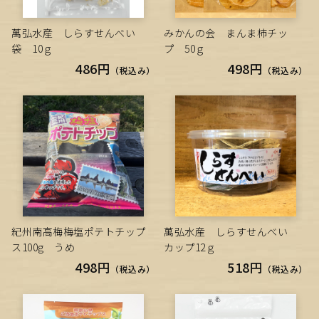
萬弘水産 しらすせんべい
みかんの会 まんま柿チッ
袋 10ｇ
プ 50ｇ
486円
498円
（税込み）
（税込み）
紀州南高梅梅塩ポテトチップ
萬弘水産 しらすせんべい
ス100g うめ
カップ12ｇ
498円
518円
（税込み）
（税込み）