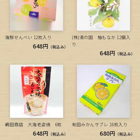
海鮮せんべい 12枚入り
(株)湯の国 柚もなか 12個入
り
648円
（税込み）
648円
（税込み）
嶋田商店 大海老姿焼 6枚
有田みかんサブレ 16枚入り
648円
680円
（税込み）
（税込み）