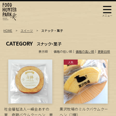
HOME
スイーツ
スナック・菓子
CATEGORY
スナック・菓子
表示順 :
価格の低い順
価格の高い順
更新日順
社会福祉法人一峰会あすの
黒沢牧場のミルクバウムクー
実 奇跡バウムクーヘン 単
ヘン（1個）