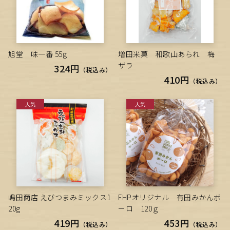
旭堂 味一番 55g
増田米菓 和歌山あられ 梅
ザラ
324円
（税込み）
410円
（税込み）
嶋田商店 えびつまみミックス1
FHPオリジナル 有田みかんボ
20g
ーロ 120ｇ
419円
453円
（税込み）
（税込み）