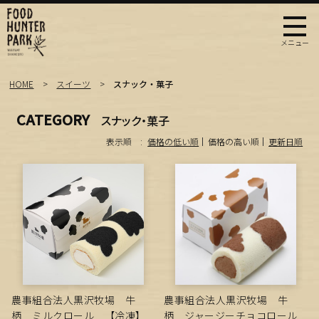
HOME
スイーツ
スナック・菓子
CATEGORY
スナック・菓子
表示順 :
価格の低い順
価格の高い順
更新日順
農事組合法人黒沢牧場 牛
農事組合法人黒沢牧場 牛
柄 ミルクロール 【冷凍】
柄 ジャージーチョコロール