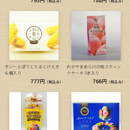
793円
788円
（税込み）
（税込み）
すいーとぽてとたるとけえき
わかやまあら川の桃スティッ
６個入り
クケーキ 5本入り
777円
766円
（税込み）
（税込み）