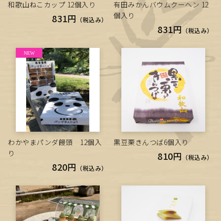
和歌山ねこカップ 12個入り
有田みかんバウムクーヘン 12
個入り
831円
（税込み）
831円
（税込み）
わかやまパンダ饅頭 12個入
黒豆栗きんつば6個入り
り
810円
（税込み）
820円
（税込み）