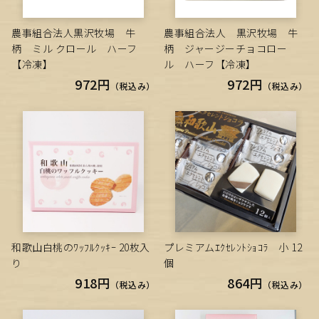
農事組合法人黒沢牧場 牛
農事組合法人 黒沢牧場 牛
柄 ミル クロール ハーフ
柄 ジャージーチョコロー
【冷凍】
ル ハーフ【冷凍】
972円
972円
（税込み）
（税込み）
和歌山白桃のﾜｯﾌﾙｸｯｷｰ 20枚入
プレミアムｴｸｾﾚﾝﾄｼｮｺﾗ 小 12
り
個
918円
864円
（税込み）
（税込み）