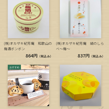
(株)オカザキ紀芳庵 和歌山の
(株)オカザキ紀芳庵 絹のしら
梅酒ボンボン
べ～梅～
864円
837円
（税込み）
（税込み）