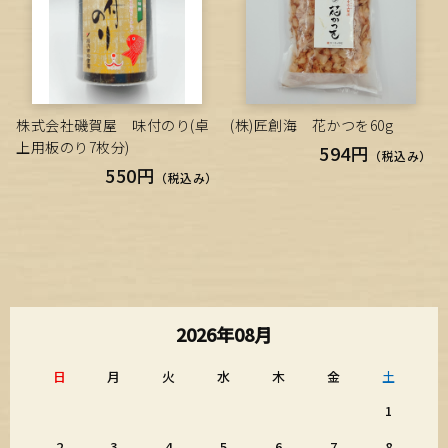
株式会社磯賀屋 味付のり(卓
(株)匠創海 花かつを60g
上用板のり7枚分)
594円
（税込み）
550円
（税込み）
2026年08月
日
月
火
水
木
金
土
1
2
3
4
5
6
7
8