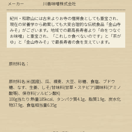
メーカー
川善味噌株式会社
紀州・和歌山には古来よりお寺の僧房食としても重宝され、
現在の栄養学から勘案しても大変合理的な伝統食品「金山寺
みそ」がございます。地域での最高長寿者より「命をつなぐ
お味噌」と重宝され、「これしか食べないのです」と「茶が
ゆ」と「金山寺みそ」で最長寿者の食を支えています。
原材料名：
原材料名:米(国産)、瓜、裸麦、大豆、砂糖、食塩、ブドウ
糖、なす、生姜、しそ/甘味料(甘草・ステビア)調味料(アミノ
酸等)、保存料(ソルビン酸K)
100g当たり:熱量185kcal、タンパク質4.1g、脂質1.9g、炭水化
物37.9g、食塩相当量6.35g