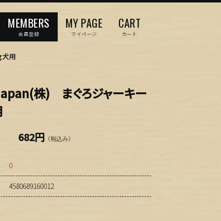
MEMBERS
MY PAGE
CART
会員登録
マイページ
カート
0g犬用
 Japan(株) まぐろジャーキー
用
682円
（税込み）
0
4580689160012