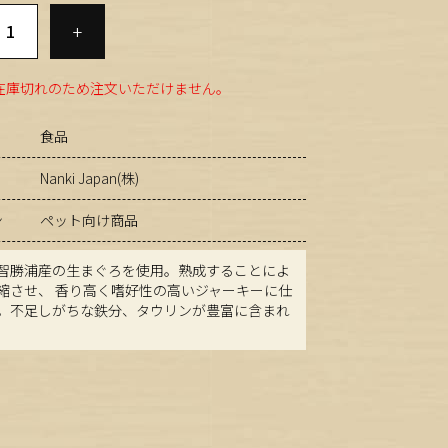
+
在庫切れのため注文いただけません。
食品
Nanki Japan(株)
ン
ペット向け商品
智勝浦産の生まぐろを使用。熟成することによ
縮させ、 香り高く嗜好性の高いジャーキーに仕
。不足しがちな鉄分、タウリンが豊富に含まれ