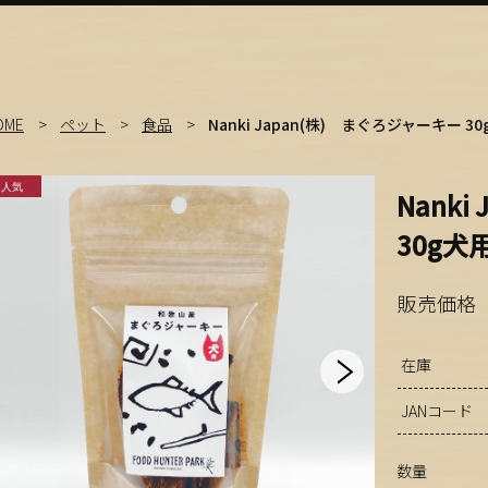
OME
ペット
食品
Nanki Japan(株) まぐろジャーキー 3
Nanki
30g犬
販売価格
在庫
JANコード
数量