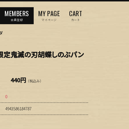
MEMBERS
MY PAGE
CART
会員登録
マイページ
カート
ダ
限定鬼滅の刃胡蝶しのぶパン
440円
（税込み）
0
4943586184787