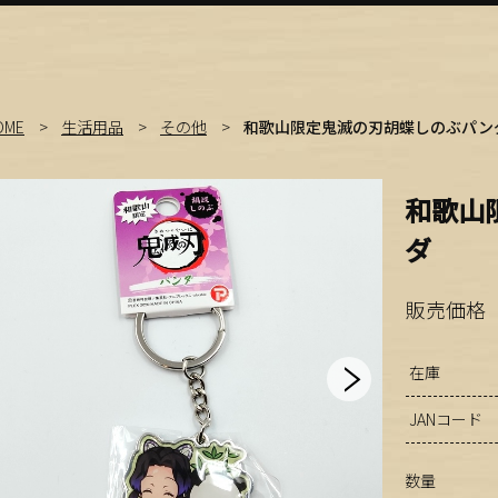
OME
生活用品
その他
和歌山限定鬼滅の刃胡蝶しのぶパン
和歌山
ダ
販売価格
在庫
JANコード
数量