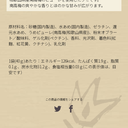
南高梅の爽やかな香りとほのかな甘みが広がります。
原材料名：砂糖(国内製造)、水あめ(国内製造)、ゼラチン、還
元水あめ、うめピューレ(南高梅(和歌山県産))、粉末オブラー
ト／酸味料、ゲル化剤(ペクチン)、香料、光沢剤、着色料(紅
麹、紅花黄、クチナシ)、乳化剤
1袋(40ｇ)あたり：エネルギー126kcal、たんぱく質1.9ｇ、脂質
0.1ｇ、炭水化物31.2ｇ、食塩相当量0.03ｇ(この表示値は、目
安です）
この商品の情報をシェアする